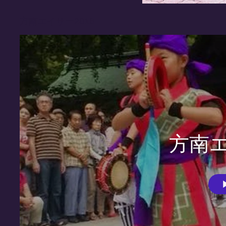
方南エイサー2016
方南エ