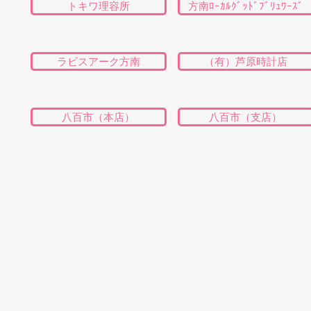
トキワ理容所
方南ﾛｰｶﾙｸﾞｯﾄﾞﾌﾞﾘｭﾜｰｽﾞ
ラビスアーク方南
（有）芦原時計店
八百市（本店）
八百市（支店）