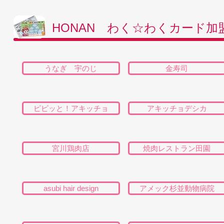
HONAN わく☆わくカード加
うなぎ 宇のじ
金寿司
ピピッと！アキッチョ
アキッチョデシカ
宮川鶏肉店
焼肉レストラン田園
asubi hair design
アメック杉並動物病院