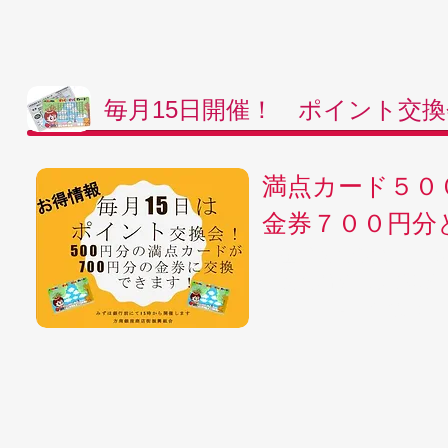
毎月15日開催！ ポイント交換
満点カード５０
金券７００円分
金券交換会は、1・8
交換場所：みずほ銀
時 間：午後３時