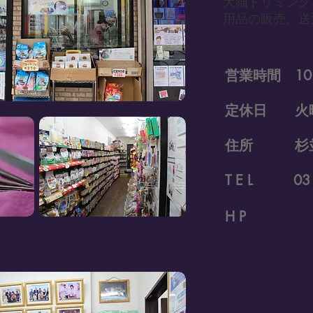
犬猫トリミング
​用品の販売、
営業時間 10:00
定休日 火
住所 杉並区方
T E L 03 - 
H P