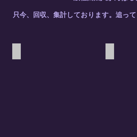
​只今、回収、集計しております。追っ
​
Baer
プロパティ
花
花
屋
屋
Bear
プ
flower_scape
ロ
パ
オ
テ
シ
ィ
ャ
ー
レ
ズ。
な
店
花
主
屋。
が
閉
マ
店
イ