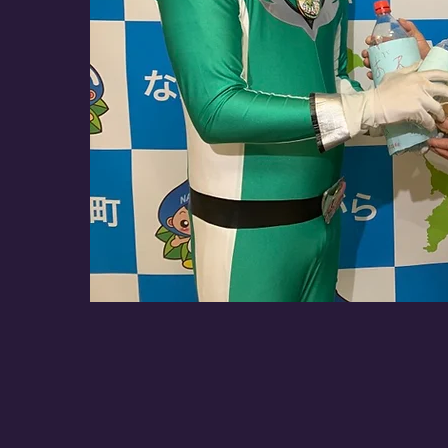
け
れ
ば
5
分
で
提
供
で
き
ま
す。