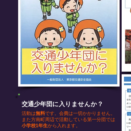
交通少年団に入りませんか？
活動は
無料
です。会費は一切かかりません。
また方南町周辺で活動している第一分団では
小学校1年生
から入れます。