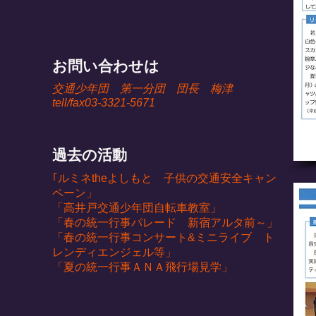
お問い合わせは
交通少年団 第一分団 団長 梅津
tell/fax03-3321-5671
過去の活動
｢ルミネtheよしもと 子供の交通安全キャン
ペーン」
「高井戸交通少年団自転車教室」
「春の統一行事パレード 新宿アルタ前～」
「春の統一行事コンサート&ミニライブ ト
レンディエンジェル等」
「夏の統一行事ＡＮＡ飛行場見学」