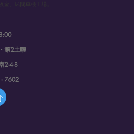
板金、民間車検工場。
8:00
・第2土曜
-4-8
- 7602