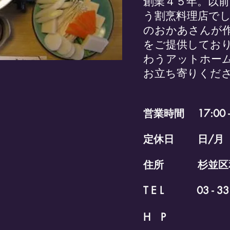
創業４５年。以
う割烹料理店で
のおかあさんが
をご提供してお
わうアットホーム
お立ち寄りくだ
営業時間 17:00 - 
定休日 日/月
住所 杉並区和泉4
T E L 03 - 331
H P