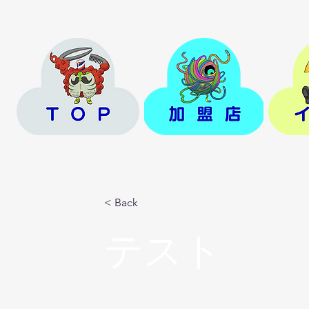
< Back
テスト