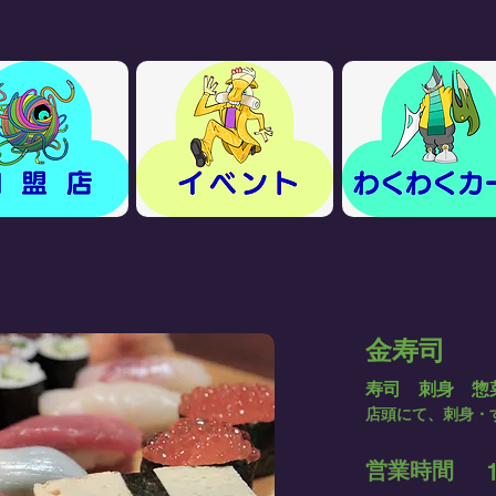
金寿司
寿司 刺身 惣
店頭にて、刺身・
営業時間