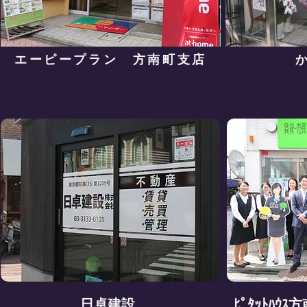
​エーピープラン 方南町支店
​
日卓建設
ﾋﾟﾀｯﾄﾊｳ